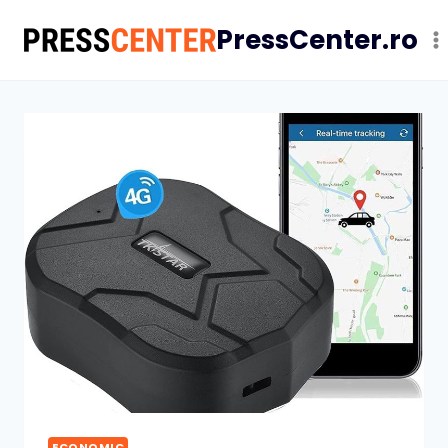
Skip
PressCenter.ro
to
content
ECONOMIC