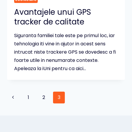
Avantajele unui GPS
tracker de calitate
Siguranta familiei tale este pe primul loc, iar
tehnologia iti vine in ajutor in acest sens
intrucat niste trackere GPS se dovedesc a fi
foarte utile in nenumarate contexte.
Apeleaza la iUni pentru ca aici…
Page
Previous
1
2
3
Page
navigation