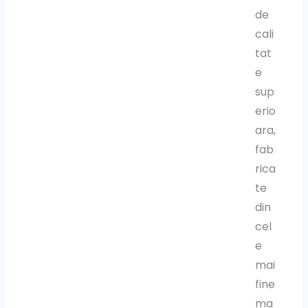
de
cali
tat
e
sup
erio
ara,
fab
rica
te
din
cel
e
mai
fine
ma