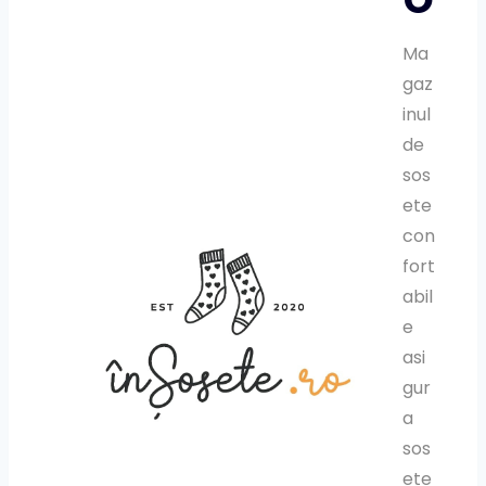
Ma
gaz
inul
de
sos
ete
con
fort
abil
e
asi
gur
a
sos
ete