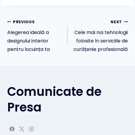
Navigare
PREVIOUS
NEXT
Alegerea ideală a
Cele mai noi tehnologii
în
designului interior
folosite în serviciile de
pentru locuința ta
curățenie profesională
articole
Comunicate de
Presa