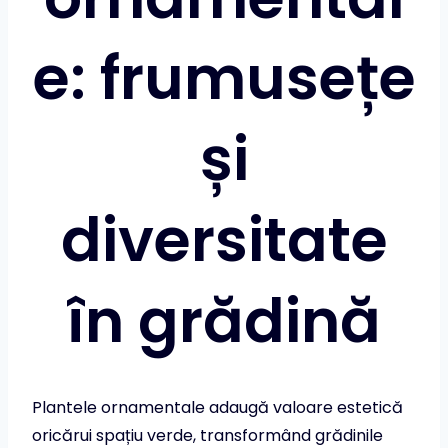
e: frumusețe
și
diversitate
în grădină
Plantele ornamentale adaugă valoare estetică
oricărui spațiu verde, transformând grădinile